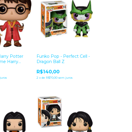
arry Potter
Funko Pop - Perfect Cell -
lme Harry
Dragon Ball Z
R$140,00
juros
2
x
de
R$70,00
sem juros