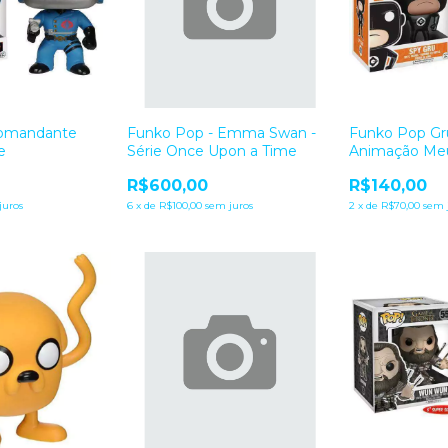
omandante
Funko Pop - Emma Swan -
Funko Pop Gru
e
Série Once Upon a Time
Animação Me
Favorito 3
R$600,00
R$140,00
juros
6
x
de
R$100,00
sem juros
2
x
de
R$70,00
sem 