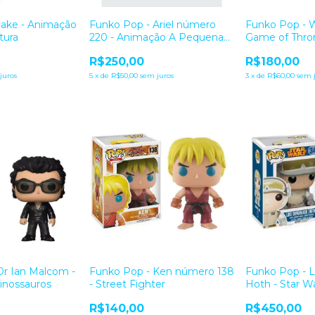
Jake - Animação
Funko Pop - Ariel número
Funko Pop - 
tura
220 - Animação A Pequena
Game of Thro
Sereia Disney
R$250,00
R$180,00
juros
5
x
de
R$50,00
sem juros
3
x
de
R$60,00
sem 
Dr Ian Malcom -
Funko Pop - Ken número 138
Funko Pop - 
inossauros
- Street Fighter
Hoth - Star W
R$140,00
R$450,00