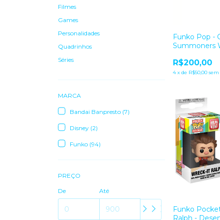
Filmes
Games
Personalidades
Funko Pop - 
Summoners 
Quadrinhos
Séries
R$200,00
4
x
de
R$50,00
sem 
MARCA
Bandai Banpresto (7)
Disney (2)
Funko (94)
PREÇO
De
Até
Funko Pocket
Ralph - Desen