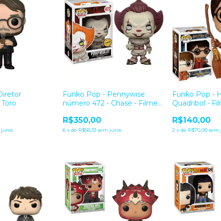
iretor
Funko Pop - Pennywise
Funko Pop - H
 Toro
número 472 - Chase - Filme
Quadribol - Fi
It - A Coisa
Potter
R$350,00
R$140,00
juros
6
x
de
R$58,33
sem juros
2
x
de
R$70,00
sem 