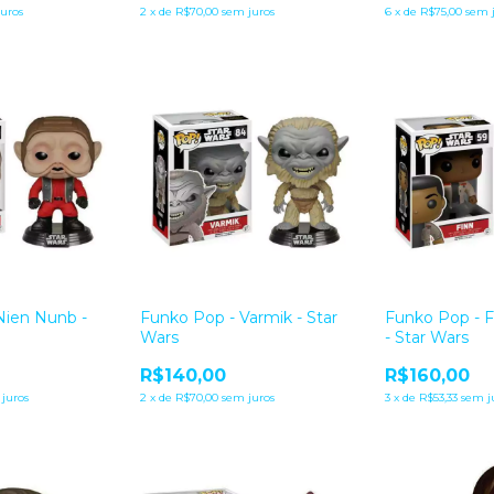
juros
2
x
de
R$70,00
sem juros
6
x
de
R$75,00
sem 
Nien Nunb -
Funko Pop - Varmik - Star
Funko Pop - 
Wars
- Star Wars
R$140,00
R$160,00
juros
2
x
de
R$70,00
sem juros
3
x
de
R$53,33
sem j