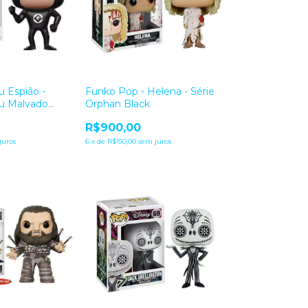
 Espião -
Funko Pop - Helena - Série
u Malvado
Orphan Black
R$900,00
juros
6
x
de
R$150,00
sem juros