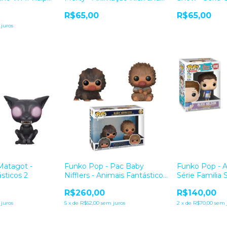
Morty
Thrones
R$65,00
R$65,00
juros
Matagot -
Funko Pop - Pac Baby
Funko Pop - A
sticos 2
Nifflers - Animais Fantásticos
Série Familia 
2
R$260,00
R$140,00
juros
5
x
de
R$52,00
sem juros
2
x
de
R$70,00
sem 