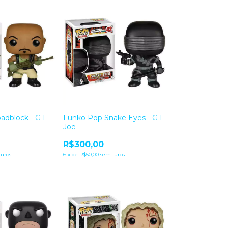
dblock - G I
Funko Pop Snake Eyes - G I
Joe
R$300,00
juros
6
x
de
R$50,00
sem juros