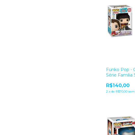
Funko Pop - 
Série Familia 
R$140,00
2
x
de
R$70,00
sem 