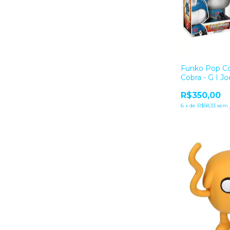
Funko Pop C
Cobra - G I Jo
R$350,00
6
x
de
R$58,33
sem 