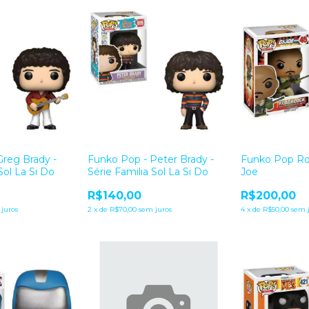
Greg Brady -
Funko Pop - Peter Brady -
Funko Pop Roa
Sol La Si Do
Série Familia Sol La Si Do
Joe
R$140,00
R$200,00
juros
2
x
de
R$70,00
sem juros
4
x
de
R$50,00
sem 