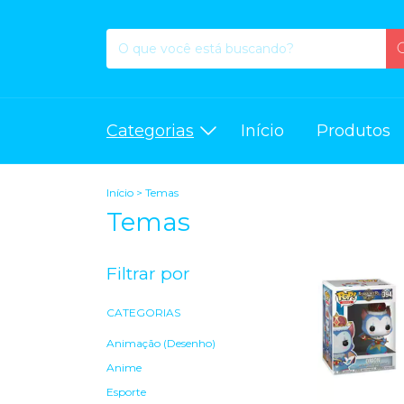
Categorias
Início
Produtos
Início
>
Temas
Temas
Filtrar por
CATEGORIAS
Animação (Desenho)
Anime
Esporte