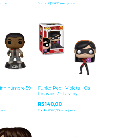
juros
5
x
de
R$58,00
sem juros
Finn número 59
Funko Pop - Violeta - Os
Incríveis 2 - Disney
R$140,00
uros
2
x
de
R$70,00
sem juros