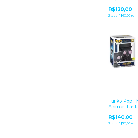
- Disney
R$120,00
2
x
de
R$60,00
sem 
Funko Pop - 
Animais Fantá
R$140,00
2
x
de
R$70,00
sem 