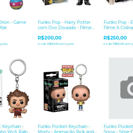
Orion - Game
Funko Pop - Harry Potter
Funko Pop - E
War
com Ovo Dourado - Filme
Filme A Colina
Harry Potter
R$200,00
R$250,00
juros
4
x
de
R$50,00
sem juros
5
x
de
R$50,00
sem j
 Keychain -
Funko Pocket Keychain -
Funko Pocket 
ho Wi-fi Ralph
Morty - Animação Rick and
Snow - Série 