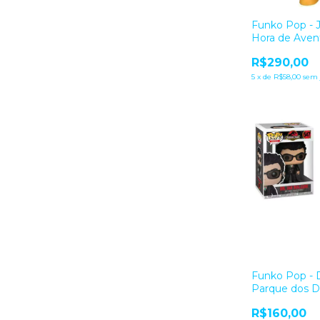
Funko Pop - 
Hora de Aven
R$290,00
5
x
de
R$58,00
sem 
Funko Pop - 
Parque dos D
R$160,00