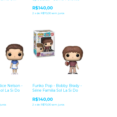
R$140,00
2
x
de
R$70,00
sem juros
lice Nelson -
Funko Pop - Bobby Brady -
Sol La Si Do
Série Familia Sol La Si Do
R$140,00
juros
2
x
de
R$70,00
sem juros