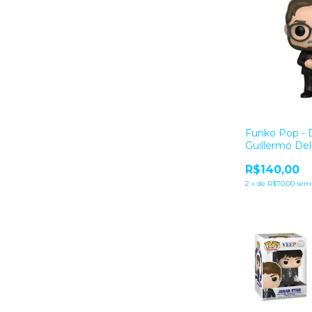
Funko Pop - D
Guillermo Del
R$140,00
2
x
de
R$70,00
sem 