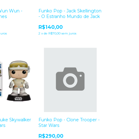
Wun Wun -
Funko Pop - Jack Skellington
nes
- O Estranho Mundo de Jack
R$140,00
juros
2
x
de
R$70,00
sem juros
Luke Skywalker
Funko Pop - Clone Trooper -
ars
Star Wars
R$290,00