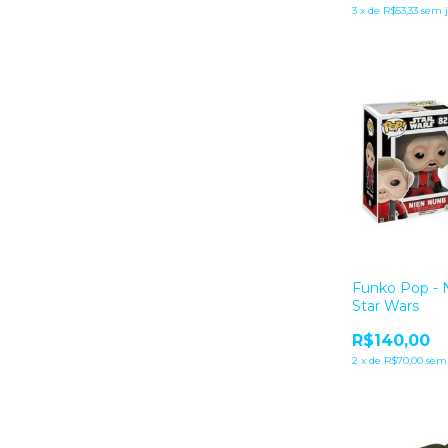
3
x
de
R$53,33
sem 
Funko Pop - 
Star Wars
R$140,00
2
x
de
R$70,00
sem 