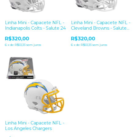
Linha Mini - Capacete NFL -
Linha Mini - Capacete NFL -
Indianapolis Colts - Salute 24
Cleveland Browns - Salute
24
R$320,00
R$320,00
6
x
de
R$53,33
sem juros
6
x
de
R$53,33
sem juros
Linha Mini - Capacete NFL -
Los Angeles Chargers