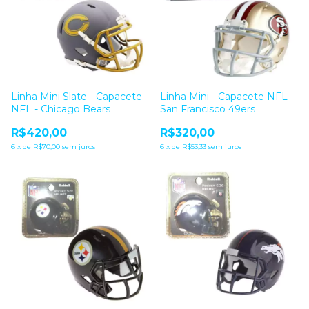
Linha Mini Slate - Capacete
Linha Mini - Capacete NFL -
NFL - Chicago Bears
San Francisco 49ers
R$420,00
R$320,00
6
x
de
R$70,00
sem juros
6
x
de
R$53,33
sem juros