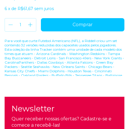
6
x de
R$61,67
sem juros
Para você que curte Futebol Americano (NFL), a Riddell criou um set
contendo 32 versões reduzidas dos capacetes usados pelos jogadores.
Esta coleção da linha Tracker contém uma unidade de cada modelo dos
times que atuam - Arizona Cardinals - Washington Redskins - Tampa
Bay Buccaneers - Detroit Lions - San Francisco 49ers - New York Giants -
CarolinaPanthers - Dallas Cowboys - Atlanta Falcons - Green Bay
Packers - Seattle Seahawks - New Orleans Saints - Chicago Bears -
Kansas City Chiefs - Miami Dolphins - Houston Texas - Cincinnati
Bengals - Oakland Raiders - Buffallo Bills - Tennessee Titans - Baltimore
Ravens - Denver Broncos - New York Jets - Jacksonville Jaguars - Los
Angeles Charges - New England Patriots - Indianapolis Colts -
Pittsburgh Steelers
Ver mais
Newsletter
Quer receber nossas ofertas? Cadastre-se e
comece a recebê-las!