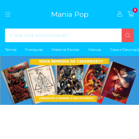
0
Mania Pop
Temas
Franquias
Material Escolar
Marcas
Casa e Decoraç