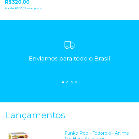
R$320,00
6
x
de
R$53,33
sem juros
Enviamos para todo o Brasil
Lançamentos
Funko Pop - Todoroki - Anime
My Hero Academia