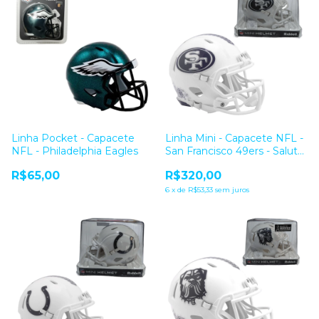
Linha Pocket - Capacete
Linha Mini - Capacete NFL -
NFL - Philadelphia Eagles
San Francisco 49ers - Salute
24
R$65,00
R$320,00
6
x
de
R$53,33
sem juros