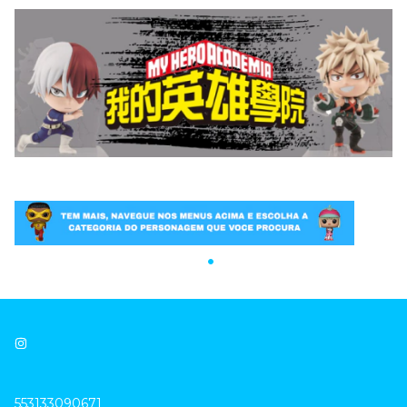
553133090671