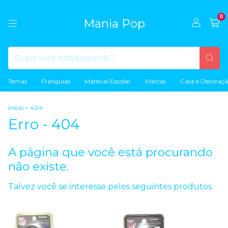
0
Mania Pop
Temas
Franquias
Material Escolar
Marcas
Casa e Decoraç
Início
>
404
Erro - 404
A página que você está procurando
não existe.
Talvez você se interesse pelos seguintes produtos.