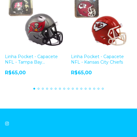
Linha Pocket - Capacete
Linha Pocket - Capacete
NFL - Tampa Bay
NFL - Kansas City Chiefs
Buccaneers
R$65,00
R$65,00