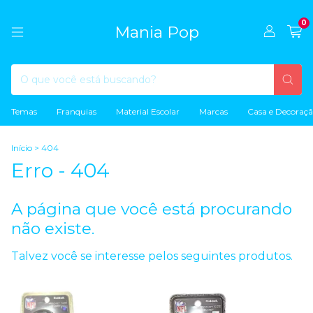
0
Mania Pop
Temas
Franquias
Material Escolar
Marcas
Casa e Decoraç
Início
>
404
Erro - 404
A página que você está procurando
não existe.
Talvez você se interesse pelos seguintes produtos.