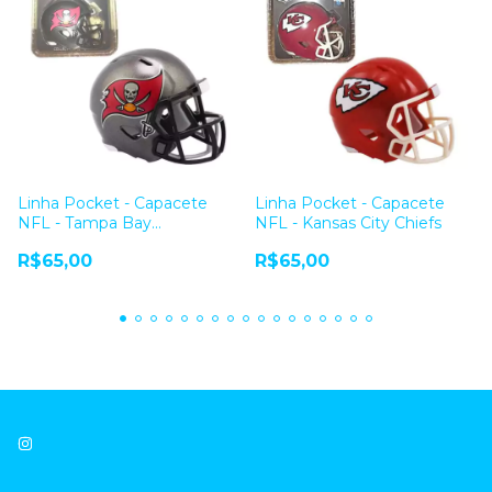
Linha Pocket - Capacete
Linha Pocket - Capacete
NFL - Tampa Bay
NFL - Kansas City Chiefs
Buccaneers
R$65,00
R$65,00