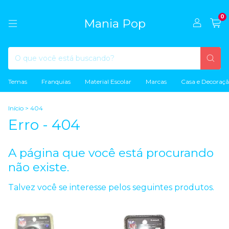
0
Mania Pop
Temas
Franquias
Material Escolar
Marcas
Casa e Decoraç
Início
>
404
Erro - 404
A página que você está procurando
não existe.
Talvez você se interesse pelos seguintes produtos.