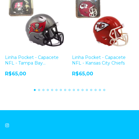
Linha Pocket - Capacete
Linha Pocket - Capacete
NFL - Tampa Bay
NFL - Kansas City Chiefs
Buccaneers
R$65,00
R$65,00