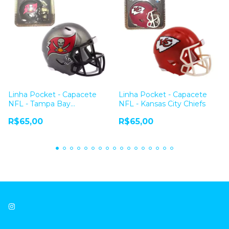
Linha Pocket - Capacete
Linha Pocket - Capacete
NFL - Tampa Bay
NFL - Kansas City Chiefs
Buccaneers
R$65,00
R$65,00