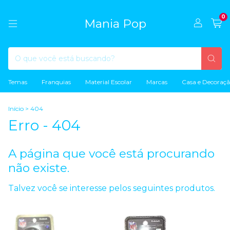
0
Mania Pop
Temas
Franquias
Material Escolar
Marcas
Casa e Decoraç
Início
>
404
Erro - 404
A página que você está procurando
não existe.
Talvez você se interesse pelos seguintes produtos.