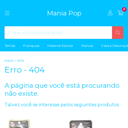
0
Mania Pop
Temas
Franquias
Material Escolar
Marcas
Casa e Decoraç
Início
>
404
Erro - 404
A página que você está procurando
não existe.
Talvez você se interesse pelos seguintes produtos.