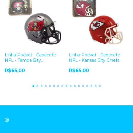
Linha Pocket - Capacete
Linha Pocket - Capacete
NFL - Tampa Bay
NFL - Kansas City Chiefs
Buccaneers
R$65,00
R$65,00