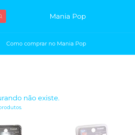
Mania Pop
Como comprar no Mania Pop
rando não existe.
 produtos.