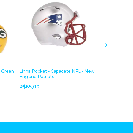
- Green
Linha Pocket - Capacete NFL - New
Linha Mini Sla
England Patriots
Denver Bronc
R$65,00
R$420,00
6
x
de
R$70,00
sem j