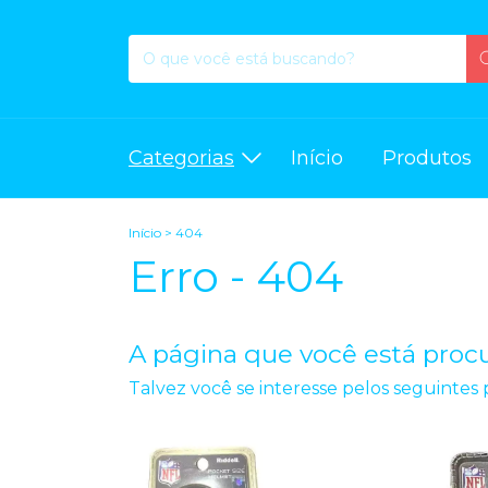
Categorias
Início
Produtos
Início
>
404
Erro - 404
A página que você está procu
Talvez você se interesse pelos seguintes